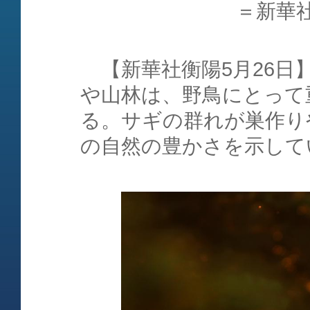
＝新華
【新華社衡陽5月26日
や山林は、野鳥にとって
る。サギの群れが巣作り
の自然の豊かさを示して